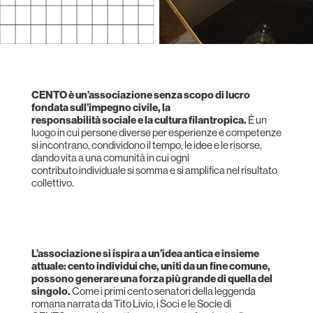
CENTO è un’associazione senza scopo di lucro
fondata sull’impegno civile, la
responsabilità sociale
e la cultura filantropica.
È un
luogo in cui persone diverse per esperienze
e competenze
si incontrano,
condividono il tempo, le idee
e le risorse,
dando vita a una comunità in cui
ogni
contributo
individuale si somma e si amplifica nel risultato
collettivo.
L’associazione si ispira a un’idea antica e insieme
attuale: cento individui che,
uniti da un fine comune,
possono generare
una forza più grande di quella del
singolo.
Come i primi cento senatori della leggenda
romana narrata da Tito Livio,
i Soci e le Socie di